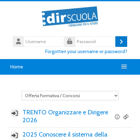
Skip to main content
Username
Log
Password
Forgotten your username or password?
in
Home
Chi siamo
Course categories
Contatti
TRENTO Organizzare e Dirigere
English ‎(en)‎
2026
Search
courses
2025 Conoscere il sistema della
Submi