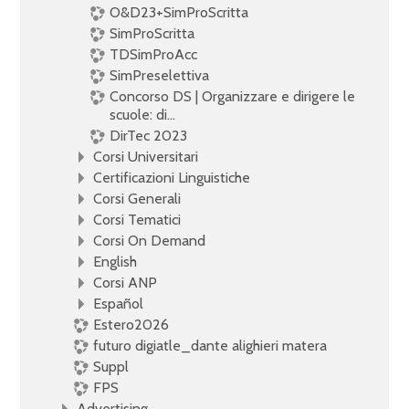
O&D23+SimProScritta
SimProScritta
TDSimProAcc
SimPreselettiva
Concorso DS | Organizzare e dirigere le
scuole: di...
DirTec 2023
Corsi Universitari
Certificazioni Linguistiche
Corsi Generali
Corsi Tematici
Corsi On Demand
English
Corsi ANP
Español
Estero2026
futuro digiatle_dante alighieri matera
Suppl
FPS
Advertising